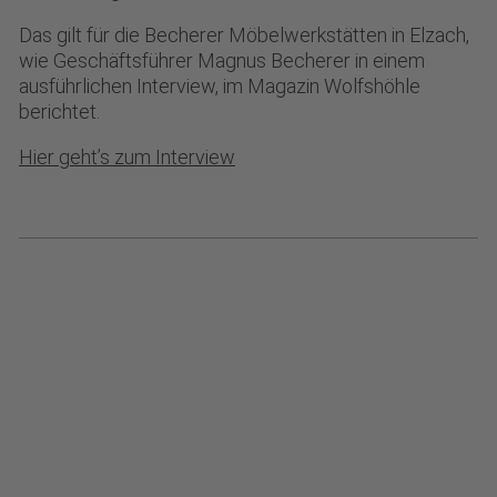
+49(0)7682-91000
PRAKTIKUM
Das gilt für die Becherer Möbelwerkstätten in Elzach,
english
wie Geschäftsführer Magnus Becherer in einem
ausführlichen Interview, im Magazin Wolfshöhle
berichtet.
Hier geht’s zum Interview
Möbel. Menschen. Miteinander. –
und Sie sind dabei.