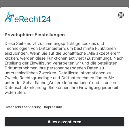
NEWSLETTER ABONNIEREN
Kontakt
Becherer
Möbelwerkstätten-Innenausbau GmbH
Telfer Straße 6
Gewerbepark Biederbachwiesen
79215 Elzach
07682 / 9100-0
info@becherer.com