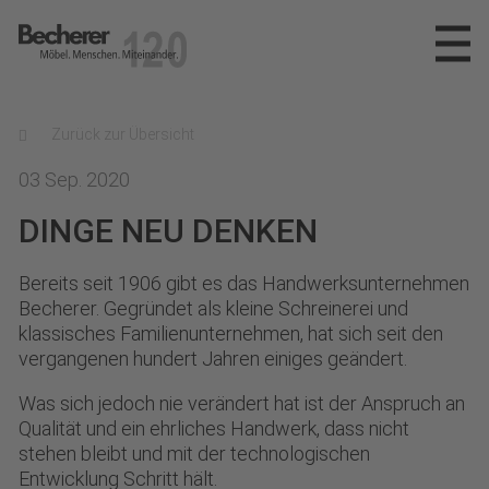
Becherer
Möbel.Menschen.Miteinander
SPEKTRUM
Zurück zur Übersicht
REFERENZEN
PLANUNG
03 Sep. 2020
DINGE NEU DENKEN
INNENAUSBAU
UNTERNEHMEN
MÖBELWERKSTÄTTEN
Bereits seit 1906 gibt es das Handwerksunternehmen
NEWS
DAS TEAM
Becherer. Gegründet als kleine Schreinerei und
klassisches Familienunternehmen, hat sich seit den
PARTNER
KARRIERE
vergangenen hundert Jahren einiges geändert.
AUSZEICHNUNGEN
KONTAKT
STELLENANGEBOTE
Was sich jedoch nie verändert hat ist der Anspruch an
Qualität und ein ehrliches Handwerk, dass nicht
stehen bleibt und mit der technologischen
AUSBILDUNG
info@becherer.com
Entwicklung Schritt hält.