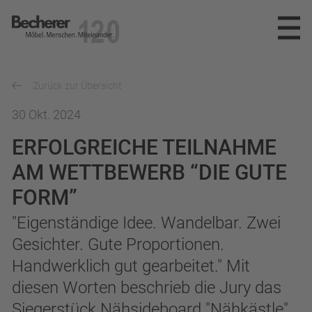
Becherer
Möbel.Menschen.Miteinander
SPEKTRUM
Zurück zur Übersicht
REFERENZEN
PLANUNG
30 Okt. 2024
ERFOLGREICHE TEILNAHME
INNENAUSBAU
UNTERNEHMEN
AM WETTBEWERB “DIE GUTE
MÖBELWERKSTÄTTEN
NEWS
DAS TEAM
FORM”
PARTNER
KARRIERE
"Eigenständige Idee. Wandelbar. Zwei
Gesichter. Gute Proportionen.
AUSZEICHNUNGEN
KONTAKT
STELLENANGEBOTE
Handwerklich gut gearbeitet." Mit
diesen Worten beschrieb die Jury das
AUSBILDUNG
info@becherer.com
Siegerstück Nähsideboard "Nähkästle"