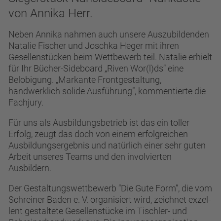
+49(0)7682-91000
PRAKTIKUM
von Annika Herr.
english
Neben Annika nahmen auch unsere Auszubildenden
Natalie Fischer und Joschka Heger mit ihren
Gesellenstücken beim Wettbewerb teil. Natalie erhielt
für Ihr Bücher-Sideboard „Riven Wor(l)ds“ eine
Belobigung. „Markante Frontgestaltung,
handwerklich solide Ausführung”, kommentierte die
Fachjury.
Für uns als Ausbildungsbetrieb ist das ein toller
Erfolg, zeugt das doch von einem erfolgreichen
Ausbildungsergebnis und natürlich einer sehr guten
Arbeit unseres Teams und den involvierten
Ausbildern.
Der Gestaltungswettbewerb “Die Gute Form”, die vom
Schreiner Baden e. V. organisiert wird, zeichnet exzel­
lent gestal­tete Gesellen­stücke im Tischler- und