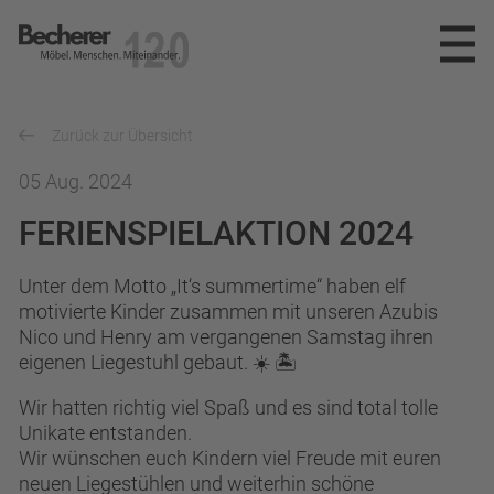
Becherer
Möbel.Menschen.Miteinander
SPEKTRUM
Zurück zur Übersicht
REFERENZEN
PLANUNG
05 Aug. 2024
FERIENSPIELAKTION 2024
INNENAUSBAU
UNTERNEHMEN
MÖBELWERKSTÄTTEN
Unter dem Motto „It‘s summertime“ haben elf
NEWS
DAS TEAM
motivierte Kinder zusammen mit unseren Azubis
Nico und Henry am vergangenen Samstag ihren
PARTNER
KARRIERE
eigenen Liegestuhl gebaut. ☀️ 🏝️
AUSZEICHNUNGEN
KONTAKT
STELLENANGEBOTE
Wir hatten richtig viel Spaß und es sind total tolle
Unikate entstanden.
Wir wünschen euch Kindern viel Freude mit euren
AUSBILDUNG
info@becherer.com
neuen Liegestühlen und weiterhin schöne