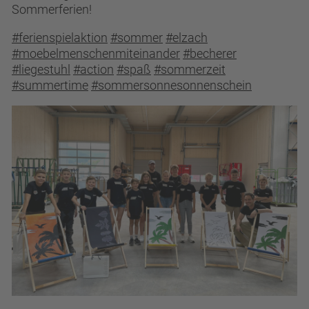
Sommerferien!
+49(0)7682-91000
PRAKTIKUM
english
#ferienspielaktion
#sommer
#elzach
#moebelmenschenmiteinander
#becherer
#liegestuhl
#action
#spaß
#sommerzeit
#summertime
#sommersonnesonnenschein