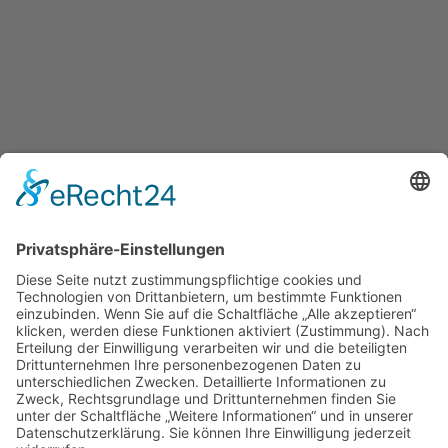
Möbel. Menschen. Miteinander. –
und Sie sind dabei.
NEWSLETTER ABONNIEREN
Kontakt
Becherer
Möbelwerkstätten-Innenausbau GmbH
Telfer Straße 6
Gewerbepark Biederbachwiesen