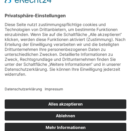
Kontakt
Becherer
Möbelwerkstätten-Innenausbau GmbH
Telfer Straße 6
Gewerbepark Biederbachwiesen
79215 Elzach
07682 / 9100-0
info@becherer.com
© Becherer Möbelwerkstätten-Innenausbau GmbH
2025
AGB
Datenschutz
Impressum
Art. 13 DSGVO