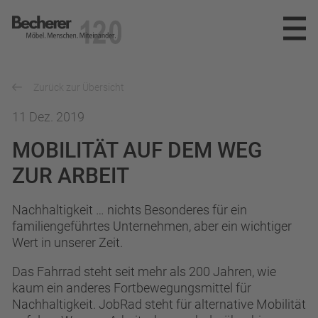
Becherer
Möbel.Menschen.Miteinander
SPEKTRUM
Zurück zur Übersicht
REFERENZEN
PLANUNG
11 Dez. 2019
MOBILITÄT AUF DEM WEG
INNENAUSBAU
UNTERNEHMEN
ZUR ARBEIT
MÖBELWERKSTÄTTEN
NEWS
DAS TEAM
Nachhaltigkeit … nichts Besonderes für ein
PARTNER
KARRIERE
familiengeführtes Unternehmen, aber ein wichtiger
Wert in unserer Zeit.
AUSZEICHNUNGEN
KONTAKT
STELLENANGEBOTE
Das Fahrrad steht seit mehr als 200 Jahren, wie
kaum ein anderes Fortbewegungsmittel für
AUSBILDUNG
Nachhaltigkeit. JobRad steht für alternative Mobilität
info@becherer.com