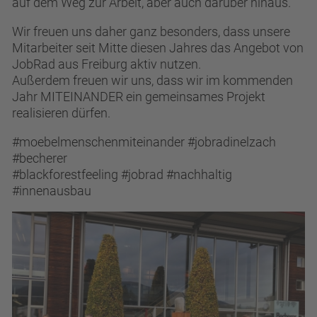
auf dem Weg zur Arbeit, aber auch darüber hinaus.
+49(0)7682-91000
PRAKTIKUM
Wir freuen uns daher ganz besonders, dass unsere
english
Mitarbeiter seit Mitte diesen Jahres das Angebot von
JobRad aus Freiburg aktiv nutzen.
Außerdem freuen wir uns, dass wir im kommenden
Jahr MITEINANDER ein gemeinsames Projekt
realisieren dürfen.
#moebelmenschenmiteinander #jobradinelzach
#becherer
#blackforestfeeling #jobrad #nachhaltig
#innenausbau