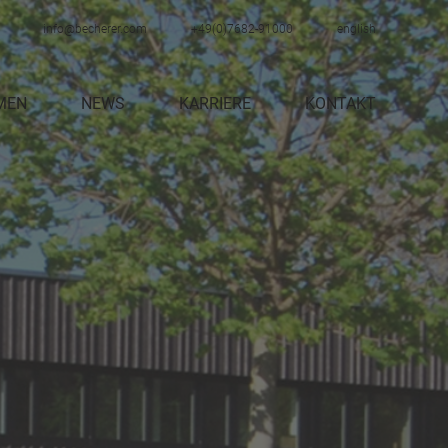
info@becherer.com
+49(0)7682-91000
english
MEN
NEWS
KARRIERE
KONTAKT
STELLENANGEBOTE
AUSBILDUNG
NGEN
PRAKTIKUM