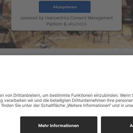
Akzeptieren
powered by
Usercentrics Consent Management
Platform
&
eRecht24