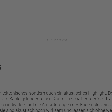
zur Übersicht
G
hitektonisches, sondern auch ein akustisches Highlight. D
ard Kahle gelungen, einen Raum zu schaffen, der ‘der Tr
n sich individuell auf die Anforderungen des Ensembles eins
ie sind akustisch hoch wirksam und lassen sich ohne wei