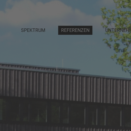
SPEKTRUM
REFERENZEN
UNTERNEH
PLANUNG
DAS TEAM
INNENAUSBAU
PARTNER
MÖBELWERKSTÄTTEN
AUSZEICHNU