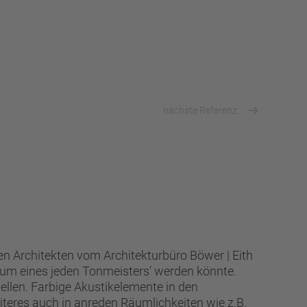
nächste Referenz
en Architekten vom Architekturbüro Böwer | Eith
aum eines jeden Tonmeisters’ werden könnte.
tellen. Farbige Akustikelemente in den
teres auch in anreden Räumlichkeiten wie z.B.