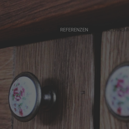
SPEKTRUM
REFERENZEN
UNTERNEH
PLANUNG
DAS TEAM
INNENAUSBAU
PARTNER
MÖBELWERKSTÄTTEN
AUSZEICHNU