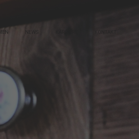
info@becherer.com
+49(0)7682-91000
english
MEN
NEWS
KARRIERE
KONTAKT
STELLENANGEBOTE
AUSBILDUNG
NGEN
PRAKTIKUM