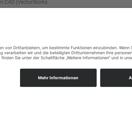
in
CAD
(VectorWorks
dabei.
NEWSLETTER ABONNIEREN
ternehmen
News
Karriere
s Team
Stellenangebote