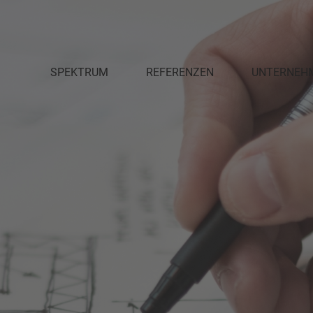
SPEKTRUM
REFERENZEN
UNTERNEH
PLANUNG
DAS TEAM
INNENAUSBAU
PARTNER
MÖBELWERKSTÄTTEN
AUSZEICHNU