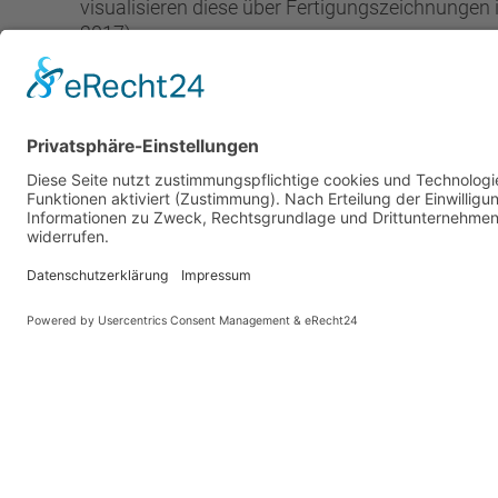
visualisieren diese über Fertigungszeichnungen 
2017).
Möbel. Menschen. Miteinander. – und Sie sind 
Spektrum
Referenzen
Un
Planung
Da