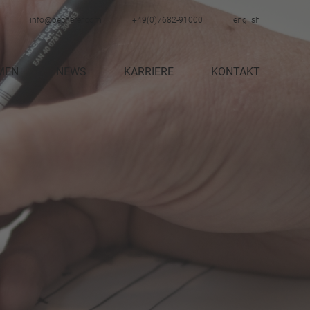
info@becherer.com
+49(0)7682-91000
english
MEN
NEWS
KARRIERE
KONTAKT
STELLENANGEBOTE
AUSBILDUNG
NGEN
PRAKTIKUM