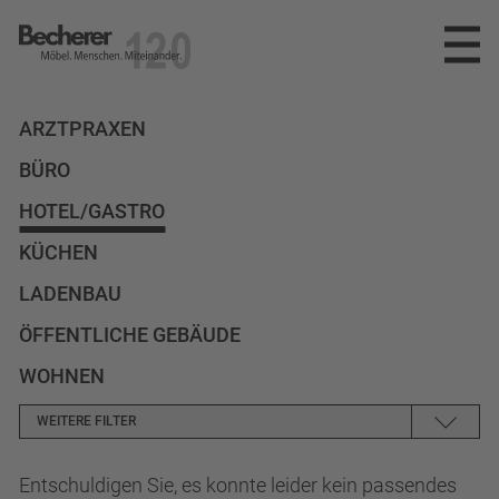
Becherer
Möbel.Menschen.Miteinander
ARZTPRAXEN
info@becherer.com
BÜRO
+49(0)7682-91000
deutsch
HOTEL/GASTRO
KÜCHEN
LADENBAU
ÖFFENTLICHE GEBÄUDE
WOHNEN
WEITERE FILTER
Entschuldigen Sie, es konnte leider kein passendes
KEINER