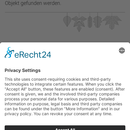
Objekt gefunden werden.
BADEZIMMER
BIBLIOTHEK
BÜCHERREGAL
EINBAUSCHRANK
GARDEROBE
SCHLAFZIMMER
WASCHTISCH
Möbel. Menschen. Miteinander. –
und Sie sind dabei.
NEWSLETTER ABONNIEREN