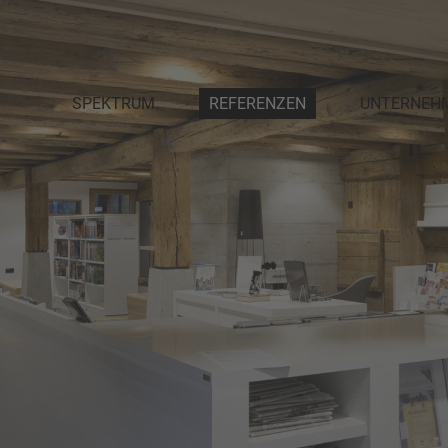
SPEKTRUM
REFERENZEN
UNTERNEH
PLANUNG
DAS TEAM
INNENAUSBAU
PARTNER
MÖBELWERKSTÄTTEN
AUSZEICHNU