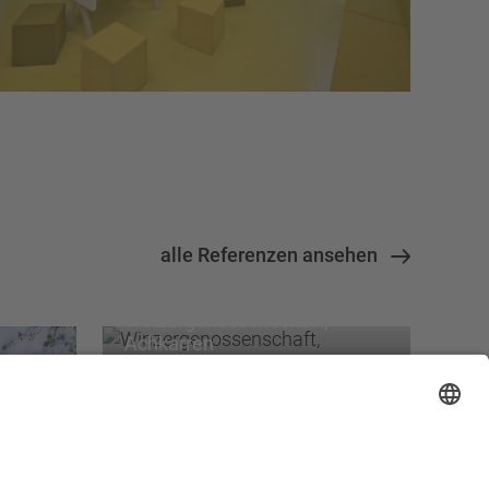
alle Referenzen ansehen
Winzer­genossenschaft,
Achkarren