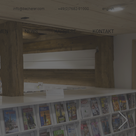
info@becherer.com
+49(0)7682-91000
english
MEN
NEWS
KARRIERE
KONTAKT
STELLENANGEBOTE
AUSBILDUNG
NGEN
PRAKTIKUM