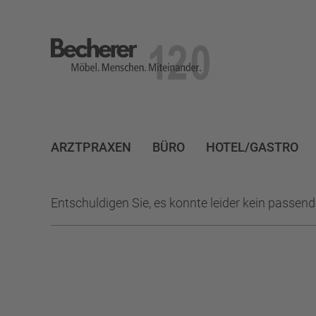
Becherer
Möbel.Menschen.Miteinander
ARZTPRAXEN
BÜRO
HOTEL/GASTRO
Entschuldigen Sie, es konnte leider kein passen
KEINER
AKUSTIK
ALTHOLZ
AMERIAKA
ARBEITSPLÄTZE
ARBEITSZIMMER
AUER WE
BADEZIMMER
BECHERER
BECHERER MÖBE
BIBLIOTHEK
BIEDERBACHWIESEN
BLACKF