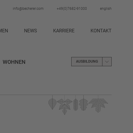
info@becherer.com
+49(0)7682-91000
english
MEN
NEWS
KARRIERE
KONTAKT
STELLENANGEBOTE
AUSBILDUNG
WOHNEN
NGEN
PRAKTIKUM
AUSBILDUNG
GEBERMARKE
ARBEITSPLATZ
AUSTAUSCH
BAD
BADEZIMME
RAUM
BESPRECHUNGSTISCH
BETT
LLEN FÜR KINDER
BÜCHERREGAL