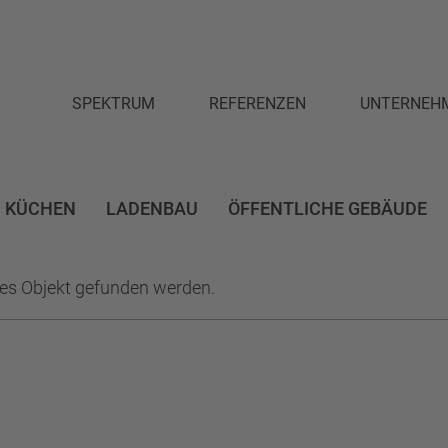
SPEKTRUM
REFERENZEN
UNTERNEH
PLANUNG
DAS TEAM
INNENAUSBAU
PARTNER
KÜCHEN
LADENBAU
ÖFFENTLICHE GEBÄUDE
MÖBELWERKSTÄTTEN
AUSZEICHNU
des Objekt gefunden werden.
NISCHER KIRCHBAUM
AMTSGERICHT
ARBEITEN
ARBEIT
BER ARCHITEKTEN
AUSBILDUNG
AUSBILDUNGSBETRIEB
LWERKSTÄTTEN
BEGRÜNUNG
BENCH
BESPRECHUNGS
ORESTFEELING
BRILLEN
BRILLEN FÜR ERWACHSENE
BRI