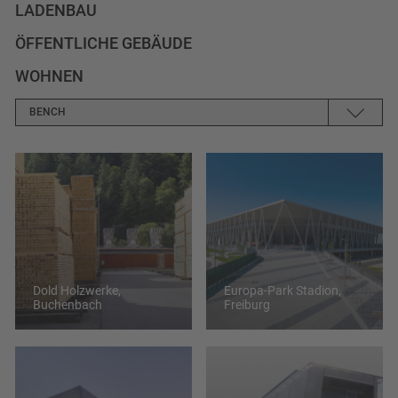
LADENBAU
ÖFFENTLICHE GEBÄUDE
WOHNEN
BENCH
KEINER
AKUSTIK
ALTHOLZ
AMERIAKANISCHER KIRCHBAUM
AMTSGERICHT
Dold Holzwerke,
Europa-Park Stadion,
Buchenbach
Freiburg
ARBEITEN
ARBEITGEBERMARKE
ARBEITSPLATZ