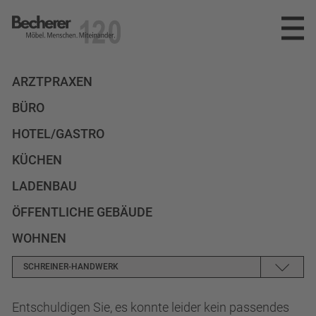
Becherer
Möbel.Menschen.Miteinander
SPEKTRUM
ARZTPRAXEN
BÜRO
REFERENZEN
PLANUNG
HOTEL/GASTRO
INNENAUSBAU
UNTERNEHMEN
KÜCHEN
MÖBELWERKSTÄTTEN
NEWS
DAS TEAM
LADENBAU
ÖFFENTLICHE GEBÄUDE
PARTNER
KARRIERE
WOHNEN
AUSZEICHNUNGEN
KONTAKT
STELLENANGEBOTE
SCHREINER-HANDWERK
AUSBILDUNG
info@becherer.com
Entschuldigen Sie, es konnte leider kein passendes
KEINER