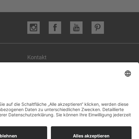
MTEILER
REGAL
RESTAURANT
LER
SCHRANK
SCHREIBTISCH
WARZWALD
SCHWARZWALDHÖHLE
D
STÜHLE
SYSTEMTRENNWÄNDE
Kontakt
SCHLER
Becherer
Möbelwerkstätten-Innenausbau GmbH
HMEN
Telfer Straße 6
RKLEIDUNG
WARTEBEREICH
Gewerbepark Biederbachwiesen
79215 Elzach
NESS & SPA
WOHNEN
WOHNHAUS
07682 / 9100-0
info@becherer.com