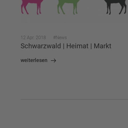
BÜRO
BÜROAUSBAU
BÜROGEBÄUDE
B
EINBAUSCHRANK
EINBAUSCHRÄNKE
ELZA
FERTIGUNG
FIRMENFEIER
FLASCHENREGA
12 Apr. 2018
#News
GARDEROBE
GARTENBAU
GÄSTE-WC
Schwarzwald | Heimat | Markt
GESTALTUNGSWETTBEWERB
GEWERBEGEBIET
weiterlesen
HOLZVERKLEIDUNG
HOMEOFFICE
INNENA
JUWELIER
KABINEN
KANTINE
KINDER
KLEIDERSCHRANK
KNF
KONFERENZTISCH
LAMELLENDECKE
LAMELLENWAND
LANDS
LIONS CLUB WLADKIRCH-ELZACH
LOUNGE
MÖBELBAU
MUNZINGEN
MUSTERREGAL