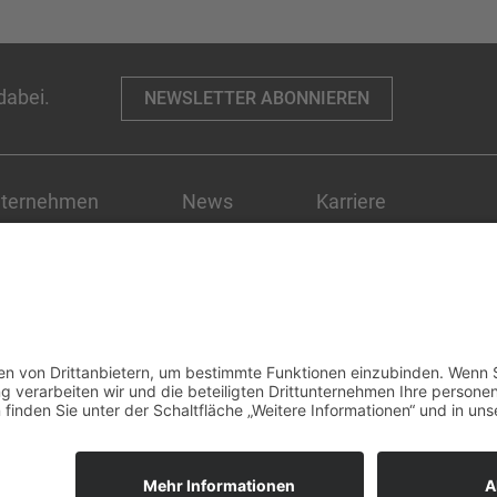
PRODUKTION
PROJEKTLEITUNG
RAUM DER STILLE
RAU
EBETÜREN
SCHINDELN
SCHLAFZIMMER
SCHMUCKHÄND
dabei.
NEWSLETTER ABONNIEREN
USBILDUNG
SCHREINER-HANDWERK
SCHREINEREI
SCH
SITZGRUPPEN
SONDERMÖBEL
SPIEGELSCHRANK
SPIN
ternehmen
News
Karriere
TEEKÜCHE
THEKENANLAGE
THINK TANK
TISCHE
TI
s Team
Stellenangebote
tner
Ausbildung
EI
TREPPE
TÜREN
UNIVERSITÄTSKLINIK
UNTERNE
szeichnungen
Praktikum
ERWALTUNG
VERWALTUNGSGEBÄUDE
VITRINE
WANDVE
WEIHNACHTSFEIER 2024
WEINGUT
WEINKÜHLER
WELL
M
WVIB SCHWARZWALD AG