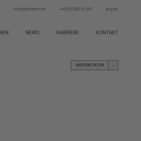
info@becherer.com
+49(0)7682-91000
english
MEN
NEWS
KARRIERE
KONTAKT
STELLENANGEBOTE
AUSBILDUNG
NGEN
PRAKTIKUM
WEITERE FILTER
GEBERMARKE
ARBEITSPLATZ
AUSTAUSCH
BAD
BADEZIMME
RAUM
BESPRECHUNGSTISCH
BETT
LLEN FÜR KINDER
BÜCHERREGAL