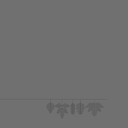
ORM
EHRUNGEN
EICHE
ERWEITERUNGSBAU
ESSTISCH
EISGAU
FURNIER
FUSSBODEN
GESCHÄFTSFÜHRER
WERK
HOCKER
HOLZ
JUBILARE
JUSTIZZENTRUM
KINDERKLINIK
KINDERZIMMER
LACKIERARBEITEN
LADENBAU
CHT
LIONS CLUB
MITTELSTAND
MÖBEL
OFFICE
OFFICE DESIGN
OPTIKER