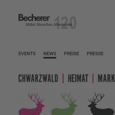
Becherer
Möbel.Menschen.Miteinander
EVENTS
NEWS
PREISE
PRESSE
KEINER
AKUSTIK
ALTHOLZ
AMERIAKA
ARBEITSPLÄTZE
ARBEITSZIMMER
AUER WE
BADEZIMMER
BECHERER
BECHERER MÖBE
BIBLIOTHEK
BIEDERBACHWIESEN
BLACKF