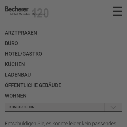
Becherer
Möbel.Menschen.Miteinander
SPEKTRUM
ARZTPRAXEN
BÜRO
REFERENZEN
PLANUNG
HOTEL/GASTRO
INNENAUSBAU
UNTERNEHMEN
KÜCHEN
MÖBELWERKSTÄTTEN
NEWS
DAS TEAM
LADENBAU
ÖFFENTLICHE GEBÄUDE
PARTNER
KARRIERE
WOHNEN
AUSZEICHNUNGEN
KONTAKT
STELLENANGEBOTE
KONSTRUKTION
AUSBILDUNG
info@becherer.com
Entschuldigen Sie, es konnte leider kein passendes
KEINER