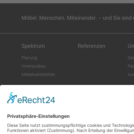
BÜRO
BÜROAUSBAU
BÜROGEBÄUDE
B
EINBAUSCHRANK
EINBAUSCHRÄNKE
ELZA
Möbel. Menschen. Miteinander. – und Sie sind 
FERTIGUNG
FIRMENFEIER
FLASCHENREGA
GARDEROBE
GARTENBAU
GÄSTE-WC
Spektrum
Referenzen
Un
GESTALTUNGSWETTBEWERB
GEWERBEGEBIET
Planung
Da
Innenausbau
Par
HOLZVERKLEIDUNG
HOMEOFFICE
INNENA
Möbelwerkstätten
Au
JUWELIER
KABINEN
KANTINE
KINDER
KLEIDERSCHRANK
KNF
KONFERENZTISCH
LAMELLENDECKE
LAMELLENWAND
LANDS
LIONS CLUB WLADKIRCH-ELZACH
LOUNGE
© Becherer Möbelwerkstätten-Innenausbau GmbH 2025
MÖBELBAU
MUNZINGEN
MUSTERREGAL