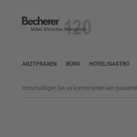
Becherer
Möbel.Menschen.Miteinander
ARZTPRAXEN
BÜRO
HOTEL/GASTRO
Entschuldigen Sie, es konnte leider kein passen
KEINER
AKUSTIK
ALTHOLZ
AMERIAKA
ARBEITSPLÄTZE
ARBEITSZIMMER
AUER WE
BADEZIMMER
BECHERER
BECHERER MÖBE
BIBLIOTHEK
BIEDERBACHWIESEN
BLACKF