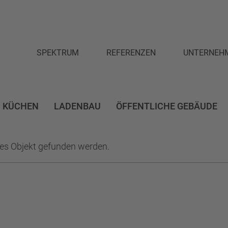
SPEKTRUM
REFERENZEN
UNTERNEH
PLANUNG
DAS TEAM
INNENAUSBAU
PARTNER
KÜCHEN
LADENBAU
ÖFFENTLICHE GEBÄUDE
MÖBELWERKSTÄTTEN
AUSZEICHNU
des Objekt gefunden werden.
NISCHER KIRCHBAUM
AMTSGERICHT
ARBEITEN
ARBEIT
BER ARCHITEKTEN
AUSBILDUNG
AUSBILDUNGSBETRIEB
LWERKSTÄTTEN
BEGRÜNUNG
BENCH
BESPRECHUNGS
ORESTFEELING
BRILLEN
BRILLEN FÜR ERWACHSENE
BRI