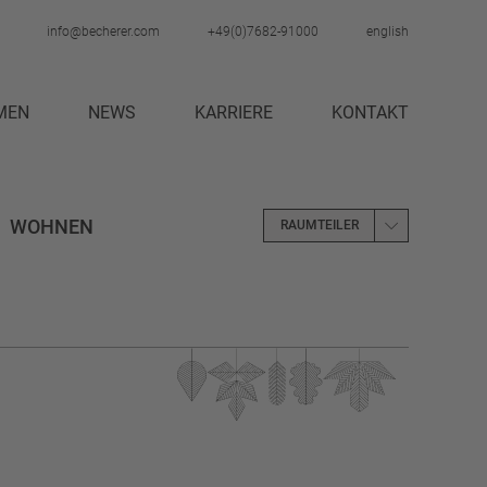
info@becherer.com
+49(0)7682-91000
english
MEN
NEWS
KARRIERE
KONTAKT
STELLENANGEBOTE
AUSBILDUNG
WOHNEN
NGEN
PRAKTIKUM
RAUMTEILER
GEBERMARKE
ARBEITSPLATZ
AUSTAUSCH
BAD
BADEZIMME
RAUM
BESPRECHUNGSTISCH
BETT
LLEN FÜR KINDER
BÜCHERREGAL