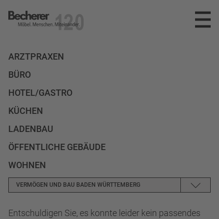
Becherer
Möbel.Menschen.Miteinander
SPEKTRUM
ARZTPRAXEN
BÜRO
REFERENZEN
PLANUNG
HOTEL/GASTRO
INNENAUSBAU
UNTERNEHMEN
KÜCHEN
MÖBELWERKSTÄTTEN
NEWS
DAS TEAM
LADENBAU
ÖFFENTLICHE GEBÄUDE
PARTNER
KARRIERE
WOHNEN
AUSZEICHNUNGEN
KONTAKT
STELLENANGEBOTE
VERMÖGEN UND BAU BADEN WÜRTTEMBERG
AUSBILDUNG
info@becherer.com
Entschuldigen Sie, es konnte leider kein passendes
KEINER